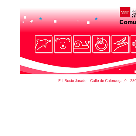
E.I. Rocio Jurado :: Calle de Caleruega, 0 :: 28033