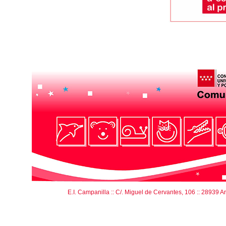
E.I. Campanilla :: C/. Miguel de Cervantes, 106 :: 28939 Arro