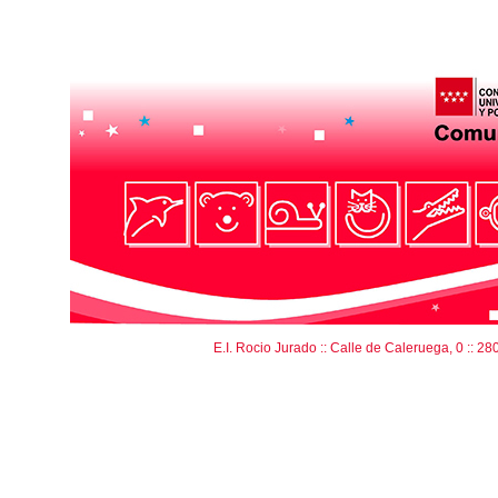
E.I. Rocio Jurado :: Calle de Caleruega, 0 :: 28033