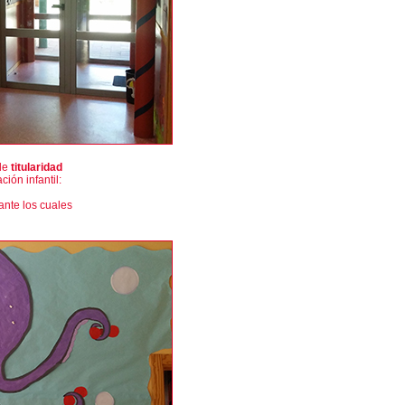
de
titularidad
ción infantil:
ante los cuales