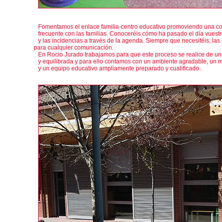
Fomentamos el enlace familia-centro educativo promoviendo una c
frecuente con las familias. Conoceréis cómo ha pasado el día vuestro
y las incidencias a través de la agenda. Siempre que necesitéis, l
para cualquier comunicación.
En Rocio Jurado trabajamos para que este proceso se realice de un
y equilibrada y para ello contamos con un ambiente agradable, un m
y un equipo educativo ampliamente preparado y cualificado.